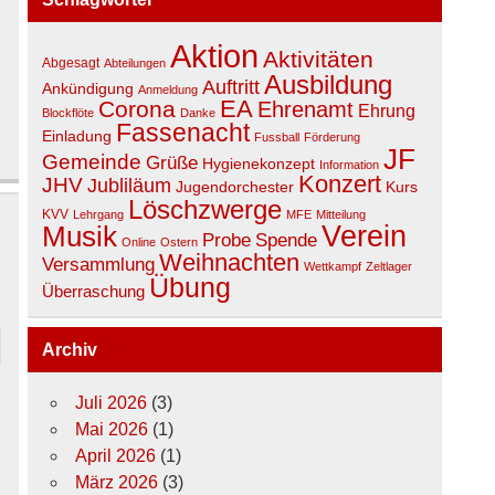
Aktion
Aktivitäten
Abgesagt
Abteilungen
Ausbildung
Auftritt
Ankündigung
Anmeldung
EA
Corona
Ehrenamt
Ehrung
Blockflöte
Danke
Fassenacht
Einladung
Fussball
Förderung
JF
Gemeinde
Grüße
Hygienekonzept
Information
Konzert
JHV
Jubliläum
Jugendorchester
Kurs
Löschzwerge
KVV
Lehrgang
MFE
Mitteilung
Musik
Verein
Spende
Probe
Online
Ostern
Weihnachten
Versammlung
Wettkampf
Zeltlager
Übung
Überraschung
Archiv
Juli 2026
(3)
Mai 2026
(1)
April 2026
(1)
März 2026
(3)