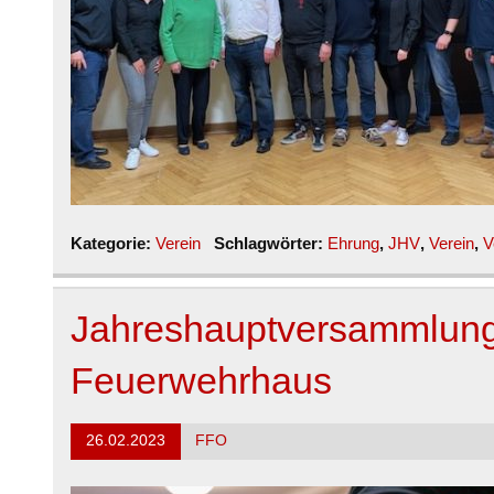
Kategorie:
Verein
Schlagwörter:
Ehrung
,
JHV
,
Verein
,
V
Jahreshauptversammlung
Feuerwehrhaus
26.02.2023
FFO