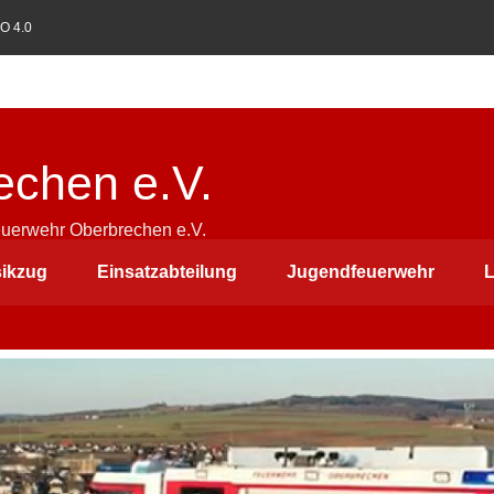
O 4.0
echen e.V.
euerwehr Oberbrechen e.V.
ikzug
Einsatzabteilung
Jugendfeuerwehr
L