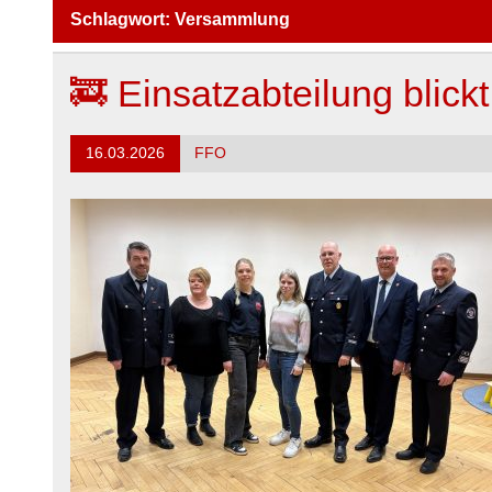
Schlagwort:
Versammlung
🚒 Einsatzabteilung blick
16.03.2026
FFO