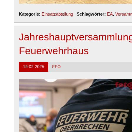
Kategorie:
Einsatzabteilung
Schlagwörter:
EA
,
Versam
Jahreshauptversammlung
Feuerwehrhaus
19.02.2025
FFO