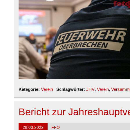
Kategorie:
Verein
Schlagwörter:
JHV
,
Verein
,
Versamm
Bericht zur Jahreshaupt
28.03.2022
FFO