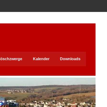
öschzwerge
Kalender
Downloads