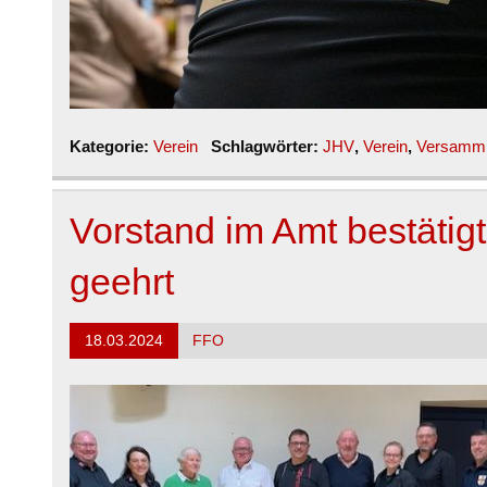
Kategorie:
Verein
Schlagwörter:
JHV
,
Verein
,
Versamm
Vorstand im Amt bestätigt
geehrt
18.03.2024
FFO