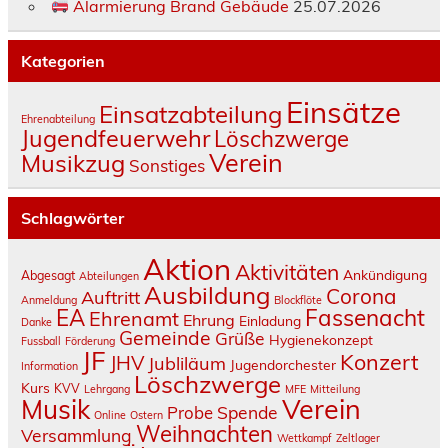
Alarmierung Brand Gebäude
25.07.2026
Kategorien
Einsätze
Einsatzabteilung
Ehrenabteilung
Jugendfeuerwehr
Löschzwerge
Verein
Musikzug
Sonstiges
Schlagwörter
Aktion
Aktivitäten
Ankündigung
Abgesagt
Abteilungen
Ausbildung
Corona
Auftritt
Anmeldung
Blockflöte
Fassenacht
EA
Ehrenamt
Ehrung
Einladung
Danke
Gemeinde
Grüße
Hygienekonzept
Fussball
Förderung
JF
Konzert
JHV
Jubliläum
Jugendorchester
Information
Löschzwerge
Kurs
KVV
Lehrgang
MFE
Mitteilung
Verein
Musik
Spende
Probe
Online
Ostern
Weihnachten
Versammlung
Wettkampf
Zeltlager