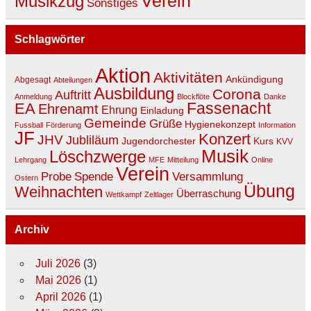
Verein
Musikzug
Sonstiges
Schlagwörter
Aktion
Aktivitäten
Ankündigung
Abgesagt
Abteilungen
Ausbildung
Corona
Auftritt
Anmeldung
Blockflöte
Danke
EA
Fassenacht
Ehrenamt
Ehrung
Einladung
Gemeinde
Grüße
Hygienekonzept
Fussball
Förderung
Information
JF
Konzert
JHV
Jubliläum
Jugendorchester
Kurs
KVV
Musik
Löschzwerge
Lehrgang
MFE
Mitteilung
Online
Verein
Spende
Versammlung
Probe
Ostern
Übung
Weihnachten
Überraschung
Wettkampf
Zeltlager
Archiv
Juli 2026
(3)
Mai 2026
(1)
April 2026
(1)