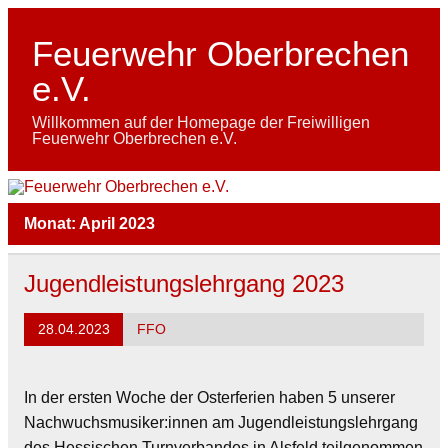
Skip
to
content
Feuerwehr Oberbrechen
e.V.
Willkommen auf der Homepage der Freiwilligen
Feuerwehr Oberbrechen e.V.
Monat:
April 2023
Jugendleistungslehrgang 2023
28.04.2023
FFO
In der ersten Woche der Osterferien haben 5 unserer
Nachwuchsmusiker:innen am Jugendleistungslehrgang
des Hessischen Turnverbandes in Alsfeld teilgenommen