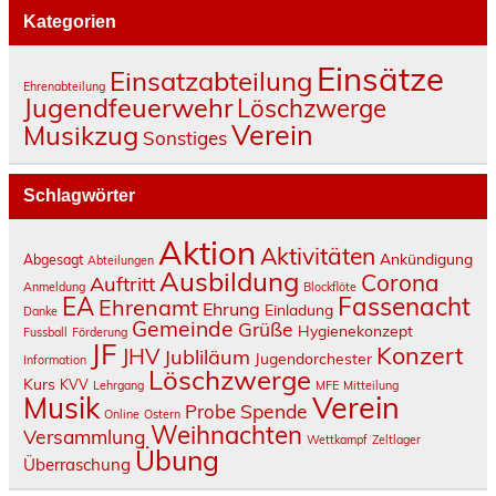
Kategorien
Einsätze
Einsatzabteilung
Ehrenabteilung
Jugendfeuerwehr
Löschzwerge
Verein
Musikzug
Sonstiges
Schlagwörter
Aktion
Aktivitäten
Ankündigung
Abgesagt
Abteilungen
Ausbildung
Corona
Auftritt
Anmeldung
Blockflöte
Fassenacht
EA
Ehrenamt
Ehrung
Einladung
Danke
Gemeinde
Grüße
Hygienekonzept
Fussball
Förderung
JF
Konzert
JHV
Jubliläum
Jugendorchester
Information
Löschzwerge
Kurs
KVV
Lehrgang
MFE
Mitteilung
Verein
Musik
Spende
Probe
Online
Ostern
Weihnachten
Versammlung
Wettkampf
Zeltlager
Übung
Überraschung