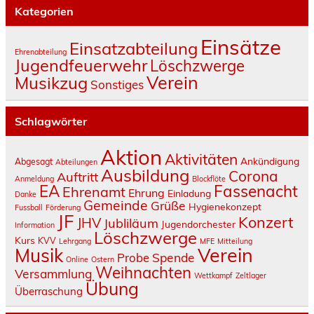
Kategorien
Einsätze
Einsatzabteilung
Ehrenabteilung
Jugendfeuerwehr
Löschzwerge
Verein
Musikzug
Sonstiges
Schlagwörter
Aktion
Aktivitäten
Ankündigung
Abgesagt
Abteilungen
Ausbildung
Corona
Auftritt
Anmeldung
Blockflöte
Fassenacht
EA
Ehrenamt
Ehrung
Einladung
Danke
Gemeinde
Grüße
Hygienekonzept
Fussball
Förderung
JF
Konzert
JHV
Jubliläum
Jugendorchester
Information
Löschzwerge
Kurs
KVV
Lehrgang
MFE
Mitteilung
Verein
Musik
Spende
Probe
Online
Ostern
Weihnachten
Versammlung
Wettkampf
Zeltlager
Übung
Überraschung