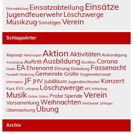
Einsätze
Einsatzabteilung
Ehrenabteilung
Jugendfeuerwehr
Löschzwerge
Verein
Musikzug
Sonstiges
Schlagwörter
Aktion
Aktivitäten
Ankündigung
Abgesagt
Abteilungen
Ausbildung
Corona
Auftritt
Anmeldung
Blockflöte
Fassenacht
EA
Ehrenamt
Ehrung
Einladung
Danke
Gemeinde
Grüße
Hygienekonzept
Fussball
Förderung
JF
Konzert
JHV
Jubliläum
Jugendorchester
Information
Löschzwerge
Kurs
KVV
Lehrgang
MFE
Mitteilung
Verein
Musik
Spende
Probe
Online
Ostern
Weihnachten
Versammlung
Wettkampf
Zeltlager
Übung
Überraschung
Archiv