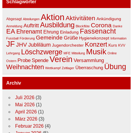
Schlagwörter
Aktion
Aktivitäten
Ankündigung
Abgesagt
Abteilungen
Ausbildung
Corona
Auftritt
Anmeldung
Blockflöte
Danke
EA
Fassenacht
Ehrenamt
Ehrung
Einladung
Gemeinde
Grüße
Hygienekonzept
Fussball
Förderung
Information
JF
Konzert
JHV
Jubliläum
Jugendorchester
Kurs
KVV
Musik
Löschzwerge
Lehrgang
MFE
Mitteilung
Online
Verein
Spende
Versammlung
Probe
Ostern
Übung
Weihnachten
Überraschung
Wettkampf
Zeltlager
Archiv
Juli 2026
(3)
Mai 2026
(1)
April 2026
(1)
März 2026
(3)
Februar 2026
(4)