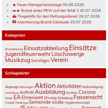
🔥 Feuer Kleingartenanlage
05.08.2026
🚗🔥 Brand eines PKW auf der BAB 3
30.07.2026
🚑 Tragehilfe für den Rettungsdienst
26.07.2026
🚒 Alarmierung Brand Gebäude
25.07.2026
Kategorien
Einsätze
Einsatzabteilung
Ehrenabteilung
Jugendfeuerwehr
Löschzwerge
Verein
Musikzug
Sonstiges
Schlagwörter
Aktion
Aktivitäten
Ankündigung
Abgesagt
Abteilungen
Ausbildung
Corona
Auftritt
Anmeldung
Blockflöte
Fassenacht
EA
Ehrenamt
Ehrung
Einladung
Danke
Gemeinde
Grüße
Hygienekonzept
Fussball
Förderung
JF
Konzert