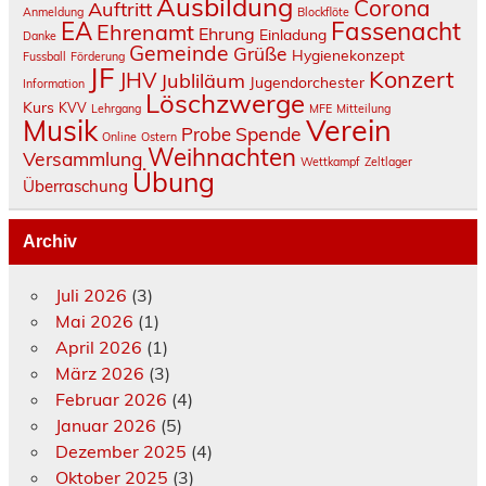
Ausbildung
Corona
Auftritt
Anmeldung
Blockflöte
Fassenacht
EA
Ehrenamt
Ehrung
Einladung
Danke
Gemeinde
Grüße
Hygienekonzept
Fussball
Förderung
JF
Konzert
JHV
Jubliläum
Jugendorchester
Information
Löschzwerge
Kurs
KVV
Lehrgang
MFE
Mitteilung
Verein
Musik
Spende
Probe
Online
Ostern
Weihnachten
Versammlung
Wettkampf
Zeltlager
Übung
Überraschung
Archiv
Juli 2026
(3)
Mai 2026
(1)
April 2026
(1)
März 2026
(3)
Februar 2026
(4)
Januar 2026
(5)
Dezember 2025
(4)
Oktober 2025
(3)