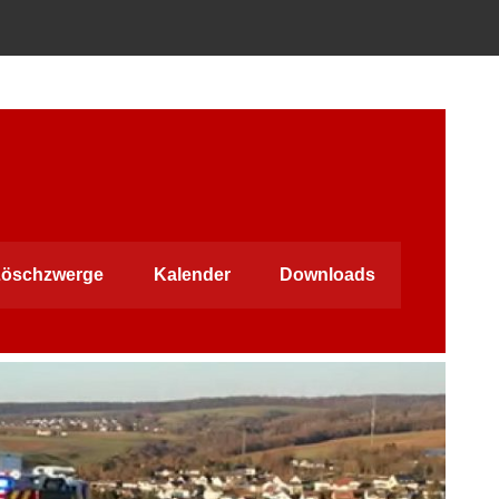
öschzwerge
Kalender
Downloads