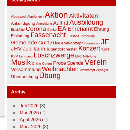
Aktion
Aktivitäten
Abgesagt
Abteilungen
Ausbildung
Auftritt
Ankündigung
Anmeldung
EA
Corona
Ehrenamt
Ehrung
Blockflöte
Danke
Fassenacht
Einladung
Fussball
Förderung
JF
Gemeinde
Grüße
Hygienekonzept
Information
Konzert
JHV
Jubliläum
Jugendorchester
Kurs
Löschzwerge
KVV
Lehrgang
MFE
Mitteilung
Musik
Verein
Spende
Probe
Online
Ostern
Weihnachten
Versammlung
Wettkampf
Zeltlager
Übung
Überraschung
Archiv
Juli 2026
(3)
Mai 2026
(1)
April 2026
(1)
März 2026
(3)