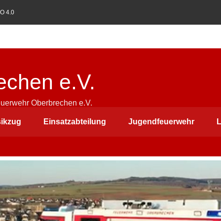
O 4.0
echen e.V.
euerwehr Oberbrechen e.V.
ikzug
Einsatzabteilung
Jugendfeuerwehr
L